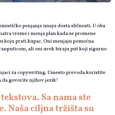
lpinističko penjanje imaju dosta sličnosti. U oba
osmatra vreme i menja plan kada se promene
giju koju prati kupac. Oni menjaju pomoćna
anputicom, ali oni uvek biraju put koji sigurno
njaci za copywriting. Umesto prevoda koristite
 da govorite njihov jezik!
 tekstova. Sa nama ste
. Naša ciljna tržišta su