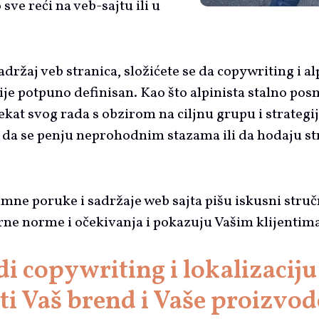
ve reći na veb-sajtu ili u
sadržaj veb stranica, složićete se da copywriting i a
nije potpuno definisan. Kao što alpinista stalno p
efekat svog rada s obzirom na ciljnu grupu i strate
i da se penju neprohodnim stazama ili da hodaju str
.
mne poruke i sadržaje web sajta pišu iskusni struč
rne norme i očekivanja i pokazuju Vašim klijentima
 copywriting i lokalizaciju
i Vaš brend i Vaše proizvode