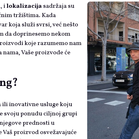
, i
lokalizacija
sadržaja su
čnim tržištima. Kada
r koja služi svrsi, već nešto
nam da doprinesemo nekom
. Proizvodi koje razumemo nam
a nama, Vaše proizvode će
ing?
 ili inovativne usluge koju
te svoju ponudu ciljnoj grupi
 njegove prednosti u
je Vaš proizvod osvežavajuće