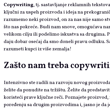
Copywriting
, tj. sastavljanje reklamnih tekstova
ključni za uspeh proizvoda i ideja na prekograni
razumemo neki proizvod, on za nas nije samo stva
što nas pokreće. Budi nam snove, omogućava 
velikom cilju ili podelimo iskustva sa drugima
daju dobar osećaj da smo doneli pravu odluku. S
razumeti kupci iz više zemalja!
Zašto nam treba copywrit
Intenzivno ste radili na razvoju novog proizvoda
želite da ponudite na tržištu. Želite da predstavi
koristeći prave ključne reči. Poznajete proizvod,
poređenju sa drugim proizvodima i, jasno je da 