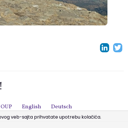
!
OUP
English
Deutsch
m ovog veb-sajta prihvatate upotrebu kolačića.