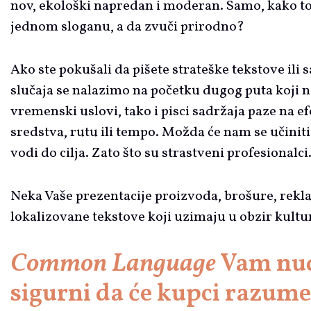
nov, ekološki napredan i moderan. Samo, kako to s
jednom sloganu, a da zvuči prirodno?
Ako ste pokušali da pišete strateške tekstove ili 
slučaja se nalazimo na početku dugog puta koji 
vremenski uslovi, tako i pisci sadržaja paze na 
sredstva, rutu ili tempo. Možda će nam se učinit
vodi do cilja. Zato što su strastveni profesionalci
Neka Vaše prezentacije proizvoda, brošure, rekla
lokalizovane tekstove koji uzimaju u obzir kultu
Common Language
Vam nudi
sigurni da će kupci razumet