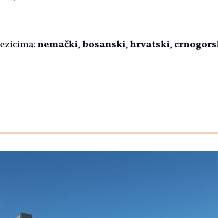
jezicima:
nemački
,
bosanski
,
hrvatski
,
crnogors