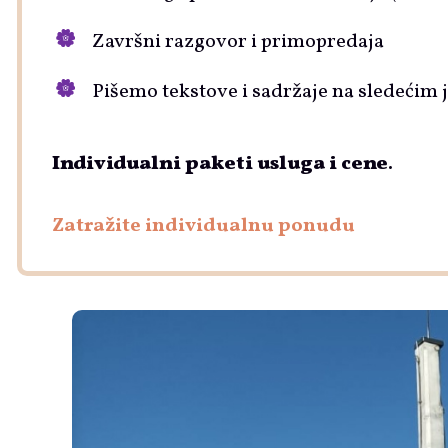
Završni razgovor i primopredaja
Pišemo tekstove i sadržaje na sledećim 
Individualni paketi usluga i cene
.
Zatražite individualnu ponudu