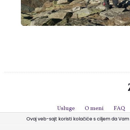
Usluge
O meni
FAQ
Ovaj veb-sajt koristi kola
čiće s ciljem da Vam