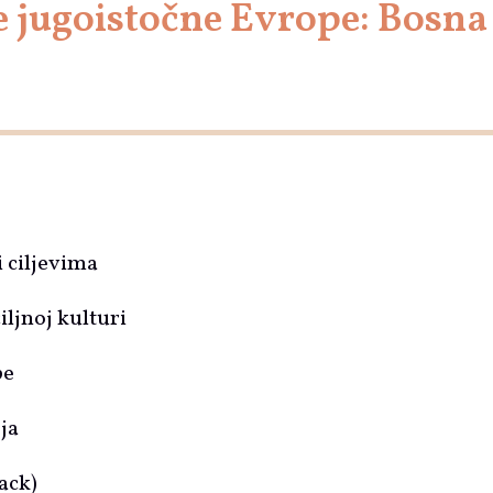
e jugoistočne Evrope: Bosna
 ciljevima
ljnoj kulturi
pe
ija
ack)